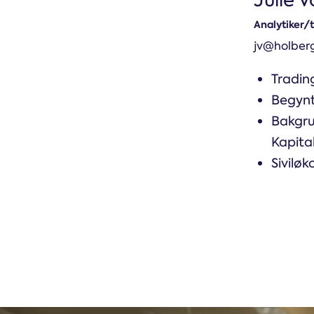
Analytiker/
jv@holber
Tradin
Begynt
Bakgru
Kapita
Sivilø