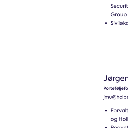
Securit
Group
Sivilø
Jørgen
Porteføljefo
jmu@holbe
Forval
og Hol
Begynt