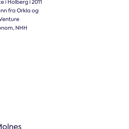
 i Holberg i 2011
nn fra Orkla og
 Venture
konom, NHH
Molnes