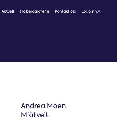
Aktuelt
Holberggrafene
Kontakt oss
Logg inn
tteskall
Andrea Moen
Mjåtveit