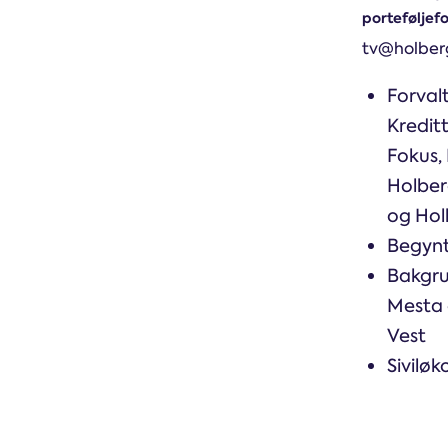
porteføljefo
tv@holber
Forval
Kreditt
Fokus, 
Holber
og Ho
Begynt
Bakgru
Mesta
Vest
Sivilø