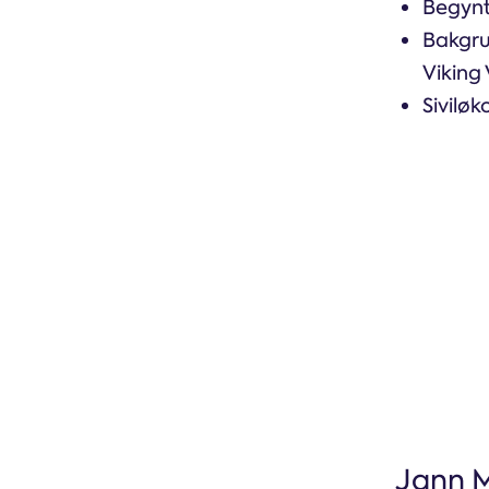
Begynte
Bakgru
Viking
Sivilø
Jann 