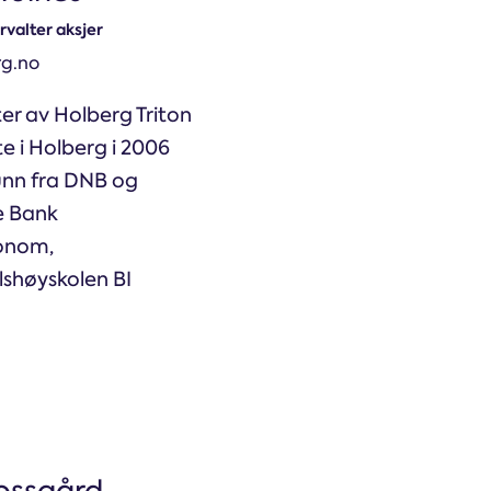
rvalter aksjer
g.no
er av Holberg Triton
e i Holberg i 2006
nn fra DNB og
e Bank
konom,
shøyskolen BI
Vossgård