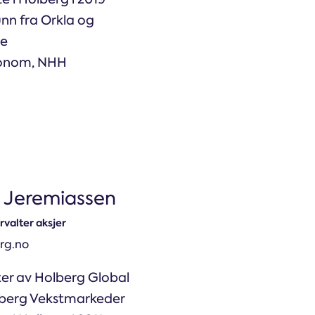
nn fra Orkla og
te
konom, NHH
 Jeremiassen
rvalter aksjer
rg.no
ter av Holberg Global
berg Vekstmarkeder