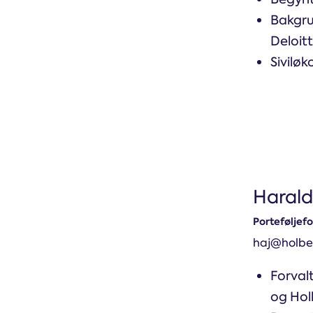
Bakgru
Deloit
Sivilø
Harald
Porteføljefo
haj@holbe
Forval
og Hol