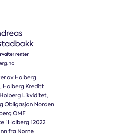
ndreas
stadbakk
rvalter renter
rg.no
ter av Holberg
, Holberg Kreditt
Holberg Likviditet,
g Obligasjon Norden
lberg OMF
e i Holberg i 2022
nn fra Norne