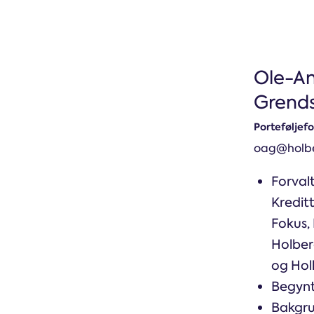
Ole-A
Grend
Porteføljefo
oag@holbe
Forval
Kreditt
Fokus, 
Holber
og Ho
Begynt
Bakgru