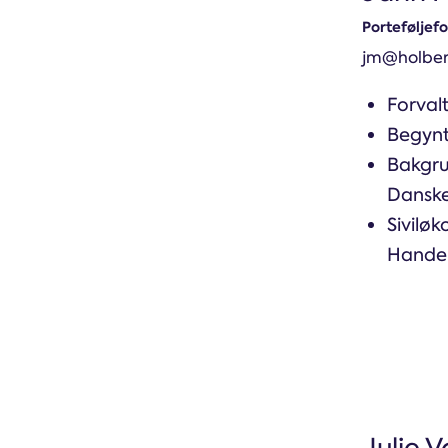
Porteføljefo
jm@holber
Forvalt
Begynt
Bakgru
Dansk
Sivilø
Handel
Julie 