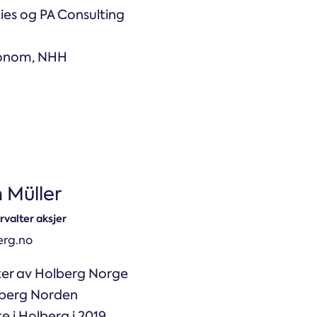
ies og PA Consulting
konom, NHH
 Müller
rvalter aksjer
rg.no
ter av Holberg Norge
berg Norden
e i Holberg i 2019