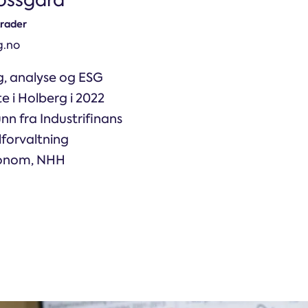
trader
g.no
g, analyse og ESG
e i Holberg i 2022
nn fra Industrifinans
lforvaltning
konom, NHH