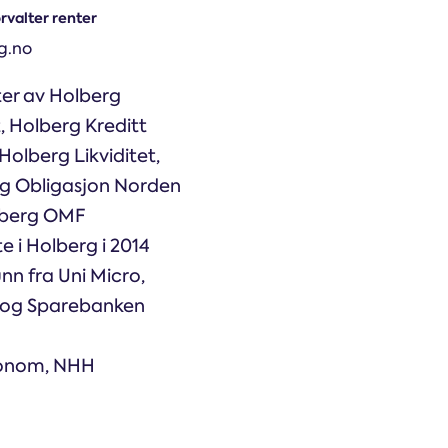
rvalter renter
Holberg Kreditt Fokus
g.no
Holberg Likviditet
ter av Holberg
, Holberg Kreditt
Holberg Obligasjon Norden
Holberg Likviditet,
g Obligasjon Norden
Holberg OMF
lberg OMF
e i Holberg i 2014
Nøkkel­informasjon og priser
nn fra Uni Micro,
 og Sparebanken
konom, NHH