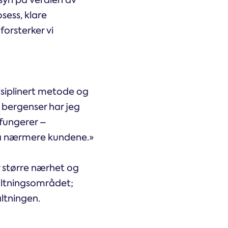
 syn på verdien av
sess, klare
forsterker vi
disiplinert metode og
 bergenser har jeg
 fungerer –
da nærmere kundene.»
r større nærhet og
altningsområdet;
ltningen.