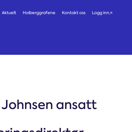
Aktuelt
Holberggrafene
Kontakt oss
Logg inn
tteskall
 Johnsen ansatt