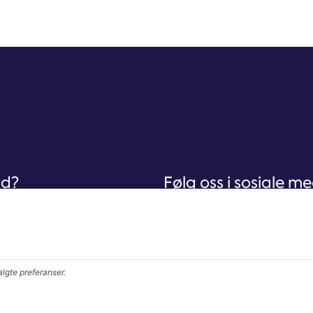
nd?
Følg oss i sosiale me
lgte preferanser.