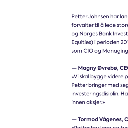
Petter Johnsen har lang
forvalter til å lede st
og Norges Bank Invest
Equities) i perioden 2
som CIO og Managing 
Magny Øvrebø, CEO
—
«Vi skal bygge videre 
Petter bringer med se
investeringsdisiplin. H
innen aksjer.»
Tormod Vågenes, CI
—