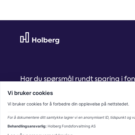
Har du spørsmål rundt sparing i fo
Vi bruker cookies
post@holberg.no
Vi bruker cookies for å forbedre din opplevelse på nettstedet.
+47 55 21 20 00
(Kl. 08.00-16.00 på hverdager)
For å dokumentere ditt samtykke lagrer vi en anonymisert ID, tidspunkt og va
Nygårdsgaten 95, 5008 Bergen
Behandlingsansvarlig:
Holberg Fondsforvaltning AS