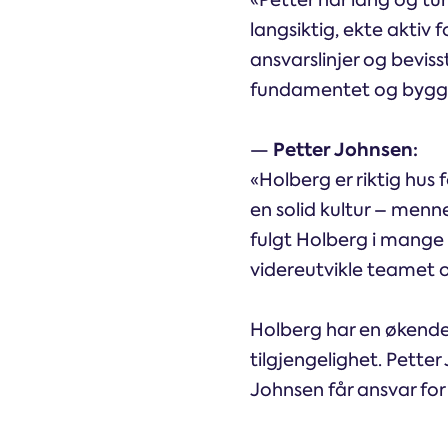
«Petter har lang og tu
langsiktig, ekte aktiv 
ansvarslinjer og beviss
fundamentet og bygger
Petter Johnsen:
—
«Holberg er riktig hus 
en solid kultur – menn
fulgt Holberg i mange 
videreutvikle teamet 
Holberg har en økende 
tilgjengelighet. Pett
Johnsen får ansvar for