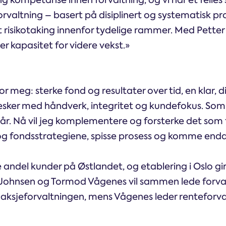
ng kompetanse innen forvaltning, og vi har et felles
forvaltning – basert på disiplinert og systematisk pro
t risikotaking innenfor tydelige rammer. Med Petter 
 kapasitet for videre vekst.»
for meg: sterke fond og resultater over tid, en klar, 
esker med håndverk, integritet og kundefokus. Som
år. Nå vil jeg komplementere og forsterke det som
og fondsstrategiene, spisse prosess og komme en
andel kunder på Østlandet, og etablering i Oslo gi
er Johnsen og Tormod Vågenes vil sammen lede forv
 aksjeforvaltningen, mens Vågenes leder renteforva