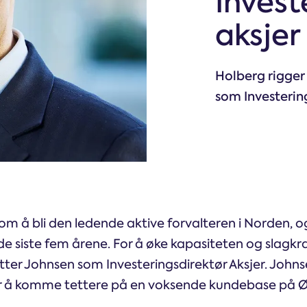
Invest
Holberg Kreditt Fokus
aksjer
Holberg Likviditet
Holberg rigger
Holberg Obligasjon Norden
som Investering
Holberg OMF
Nøkkel­informasjon og priser
m å bli den ledende aktive forvalteren i Norden, o
de siste fem årene. For å øke kapasiteten og slagkra
r Johnsen som Investeringsdirektør Aksjer. Johnse
or å komme tettere på en voksende kundebase på Ø