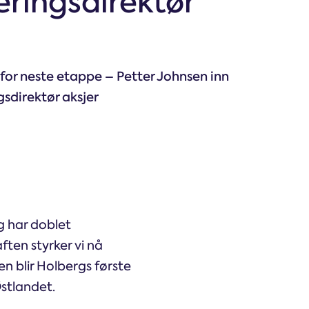
eringsdirektør
 for neste etappe – Petter Johnsen inn
sdirektør aksjer
g har doblet
ften styrker vi nå
n blir Holbergs første
stlandet.